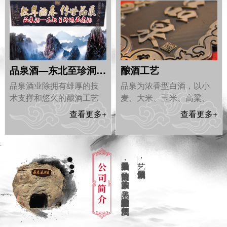
品泉酒—东北至珍洞藏老酒
酿酒工艺
品泉酒业除拥有雄厚的技
品泉为浓香型白酒，以小
术支撑和悠久的酿酒工艺
麦、大米、玉米、高粱、
外，还在风景如画的千山
糯米5种粮食发酵酿制而
查看更多+
查看更多+
脚下拥有宝贵的天然藏酒
成， 承袭百年纯熟酿酒工
洞，其洞藏存储的老酒可
艺，原始洞藏，香气浓
谓“此酒只应天上有”，“洞藏
郁，滋味醇厚，入口甜、
酒浆，馥郁醇香”则是对品
落口绵、尾净余长恰到好
鞍山品泉酒业有限公司
，
打造鞍山人自己的酒，
鞍山人的家乡酒。
品泉酒，
秉承钢城人民质朴醇厚勤奋进取的人文精神，
踏实做好每一滴酒。
品泉酒传承百年酿酒工
艺，
开创钢城白酒新风。
泉洞藏老酒名副其实的诠
处。
释。“姜为老辣，酒乃陈
香”，“洞中方一日，洞外已
千年”，两句古老的谚语却
道破了品泉洞藏老酒的玄